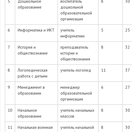
5
Дошкольное
воспитатель
8
30
образование
дошкольной
образовательной
организации
6
Информатика и ИКТ
учитель
5
25
информатики
7
История и
преподаватель
8
32
обществознание
истории и
обществознания
8
Логопедическая
учитель-логопед
11
37
работа с детьми
9
Менеджмент в
менеджер
6
27
образовании
образовательной
организации
10
Начальное
учитель начальных
8
30
образование
классов
11
Начальная военная
учитель начальной
8
30