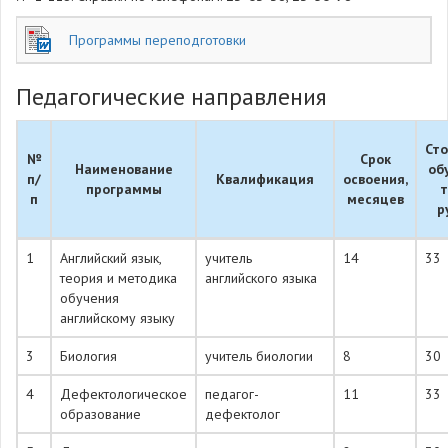
Программы переподготовки
Педагогические направления
Ст
№
Срок
Наименование
об
п/
Квалификация
освоения,
программы
п
месяцев
р
1
Английский язык,
учитель
14
33
теория и методика
английского языка
обучения
английскому языку
3
Биология
учитель биологии
8
30
4
Дефектологическое
педагог-
11
33
образование
дефектолог