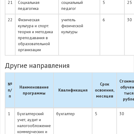
21
Социальная
социальный
5
25
педагогика
педагог
22
Физическая
учитель
6
30
культура и спорт:
физической
теория и методика
культуры
преподавания в
образовательной
организации
Другие направления
Стоимо
№
Срок
Наименование
обучен
п/
Квалификация
освоения,
программы
тыся
п
месяцев
рубл
1
Бухгалтерский
бухгалтер
5
30
учет, аудит и
налогообложение
коммерческих и