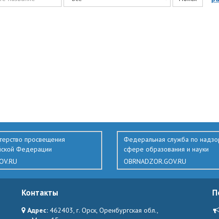
терство просвещения
Федеральная служба по надзо
йской Федерации
сфере образования и науки
OV.RU
OBRNADZOR.GOV.RU
Контакты
П
Адрес:
462403, г. Орск, Оренбургская обл.,